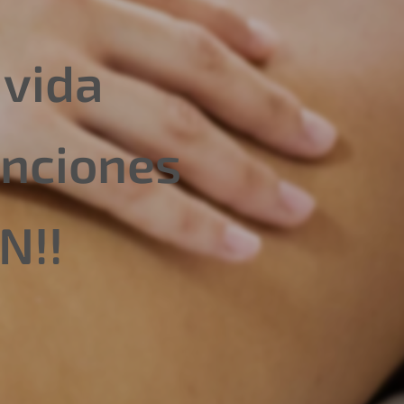
 vida
unciones
N!!