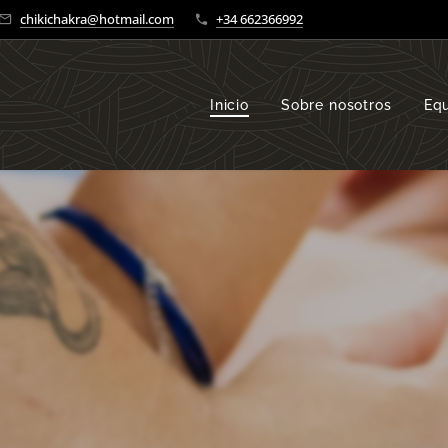
chikichakra@hotmail.com
+34 662366992
Inicio
Sobre nosotros
Eq